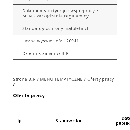
Dokumenty dotyczące współpracy z
MSN - zarządzenia,regulaminy
Standardy ochrony małoletnich
Liczba wyświetleń: 120941
Dziennik zmian w BIP
Strona BIP
/
MENU TEMATYCZNE
/
Oferty pracy
/
Oferty pracy
Dat
lp
Stanowisko
publik