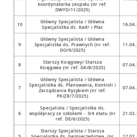
koordynatorka zespołu (nr ref.
DWYD/11/2025)
Główny Specjalista / Główna
10
16.04
Specjalistka ds. Kadr i Płac
Główny Specjalista / Główna
9
Specjalistka ds. Prawnych (nr ref.
11.04
DO/9/2025)
Starszy Księgowy/ Starsza
8
07.04
Księgowa (nr ref. GK/8/2025)
Główny Specjalista / Główna
Specjalistka ds. Planowania, Kontroli i
7
07.04
Zarządzania Ryzykiem (nr ref.
PKiZR/7/2025)
Specjalista / Specjalistka ds.
6
współpracy ze szkołami - 3/4 etatu (nr
21.02
ref. DE/6/2025)
Starszy Specjalista / Starsza
5
Specjalistka ds. bezpieczeństwa (nr
17.02