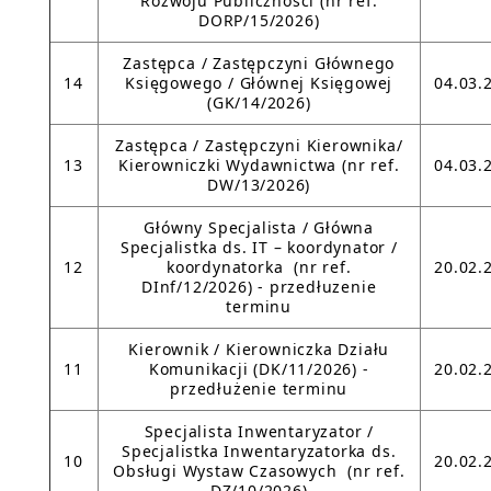
Rozwoju Publiczności (nr ref.
DORP/15/2026)
Zastępca / Zastępczyni Głównego
14
Księgowego / Głównej Księgowej
04.03.
(GK/14/2026)
Zastępca / Zastępczyni Kierownika/
13
Kierowniczki Wydawnictwa (nr ref.
04.03.
DW/13/2026)
Główny Specjalista / Główna
Specjalistka ds. IT – koordynator /
12
koordynatorka (nr ref.
20.02.
DInf/12/2026) - przedłuzenie
terminu
Kierownik / Kierowniczka Działu
11
Komunikacji (DK/11/2026) -
20.02.
przedłużenie terminu
Specjalista Inwentaryzator /
Specjalistka Inwentaryzatorka ds.
10
20.02.
Obsługi Wystaw Czasowych (nr ref.
DZ/10/2026)