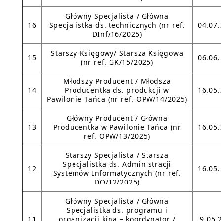
Główny Specjalista / Główna
16
Specjalistka ds. technicznych (nr ref.
04.07
DInf/16/2025)
Starszy Księgowy/ Starsza Księgowa
15
06.06
(nr ref. GK/15/2025)
Młodszy Producent / Młodsza
14
Producentka ds. produkcji w
16.05
Pawilonie Tańca (nr ref. OPW/14/2025)
Główny Producent / Główna
13
Producentka w Pawilonie Tańca (nr
16.05
ref. OPW/13/2025)
Starszy Specjalista / Starsza
Specjalistka ds. Administracji
12
16.05
Systemów Informatycznych (nr ref.
DO/12/2025)
Główny Specjalista / Główna
Specjalistka ds. programu i
11
organizacji kina – koordynator /
9.05.