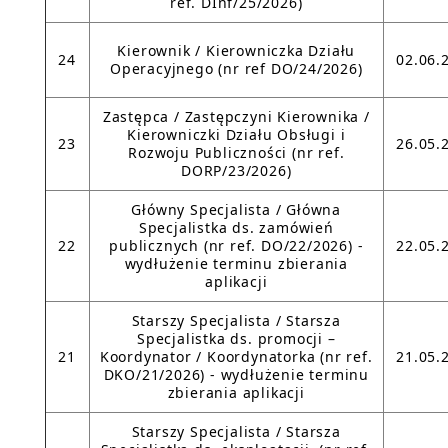
ref. DInf/25/2026)
Kierownik / Kierowniczka Działu
24
02.06.
Operacyjnego (nr ref DO/24/2026)
Zastępca / Zastępczyni Kierownika /
Kierowniczki Działu Obsługi i
23
26.05.
Rozwoju Publiczności (nr ref.
DORP/23/2026)
Główny Specjalista / Główna
Specjalistka ds. zamówień
22
publicznych (nr ref. DO/22/2026) -
22.05.
wydłużenie terminu zbierania
aplikacji
Starszy Specjalista / Starsza
Specjalistka ds. promocji –
21
Koordynator / Koordynatorka (nr ref.
21.05.
DKO/21/2026) - wydłużenie terminu
zbierania aplikacji
Starszy Specjalista / Starsza