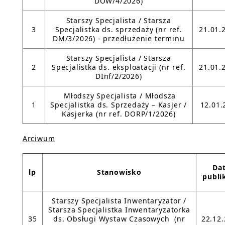
DOW/4/2026)
Starszy Specjalista / Starsza
3
Specjalistka ds. sprzedaży (nr ref.
21.01.
DM/3/2026) - przedłużenie terminu
Starszy Specjalista / Starsza
2
Specjalistka ds. eksploatacji (nr ref.
21.01.
DInf/2/2026)
Młodszy Specjalista / Młodsza
1
Specjalistka ds. Sprzedaży – Kasjer /
12.01.
Kasjerka (nr ref. DORP/1/2026)
Arciwum
Da
lp
Stanowisko
publi
Starszy Specjalista Inwentaryzator /
Starsza Specjalistka Inwentaryzatorka
35
ds. Obsługi Wystaw Czasowych (nr
22.12