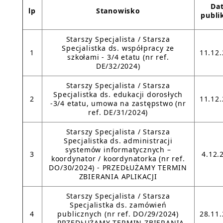
Da
lp
Stanowisko
publi
Starszy Specjalista / Starsza
Specjalistka ds. współpracy ze
1
11.12
szkołami - 3/4 etatu (nr ref.
DE/32/2024)
Starszy Specjalista / Starsza
Specjalistka ds. edukacji dorosłych
2
11.12
-3/4 etatu, umowa na zastępstwo (nr
ref. DE/31/2024)
Starszy Specjalista / Starsza
Specjalistka ds. administracji
systemów informatycznych –
3
4.12.
koordynator / koordynatorka (nr ref.
DO/30/2024) - PRZEDŁUŻAMY TERMIN
ZBIERANIA APLIKACJI
Starszy Specjalista / Starsza
Specjalistka ds. zamówień
4
publicznych (nr ref. DO/29/2024)
28.11
- PRZEDŁUŻAMY TERMIN ZBIERANIA