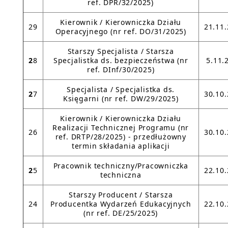
ref. DPR/32/2025)
Kierownik / Kierowniczka Działu
29
21.11
Operacyjnego (nr ref. DO/31/2025)
Starszy Specjalista / Starsza
2
8
Specjalistka ds. bezpieczeństwa (nr
5.11.
ref. DInf/30/2025)
Specjalista / Specjalistka ds.
2
7
30.10
Księgarni (nr ref. DW/29/2025)
Kierownik / Kierowniczka Działu
Realizacji Technicznej Programu (nr
26
30.10
ref. DRTP/28/2025) - przedłużowny
termin składania aplikacji
Pracownik techniczny/Pracowniczka
2
5
22.10
techniczna
Starszy Producent / Starsza
24
Producentka Wydarzeń Edukacyjnych
22.10
(nr ref. DE/25/2025)