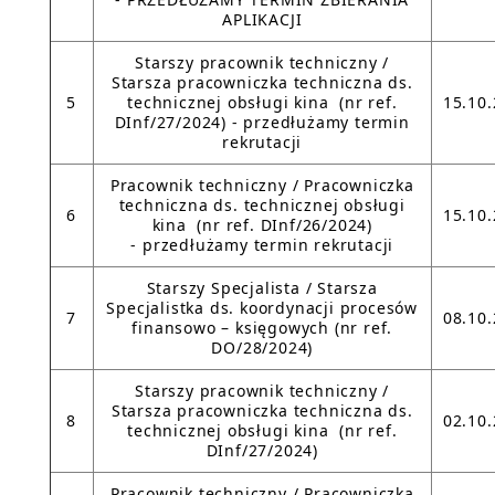
APLIKACJI
Starszy pracownik techniczny /
Starsza pracowniczka techniczna ds.
5
technicznej obsługi kina (nr ref.
15.10
DInf/27/2024) - przedłużamy termin
rekrutacji
Pracownik techniczny / Pracowniczka
techniczna ds. technicznej obsługi
6
15.10
kina (nr ref. DInf/26/2024)
- przedłużamy termin rekrutacji
Starszy Specjalista / Starsza
Specjalistka ds. koordynacji procesów
7
08.10
finansowo – księgowych (nr ref.
DO/28/2024)
Starszy pracownik techniczny /
Starsza pracowniczka techniczna ds.
8
02.10
technicznej obsługi kina (nr ref.
DInf/27/2024)
Pracownik techniczny / Pracowniczka