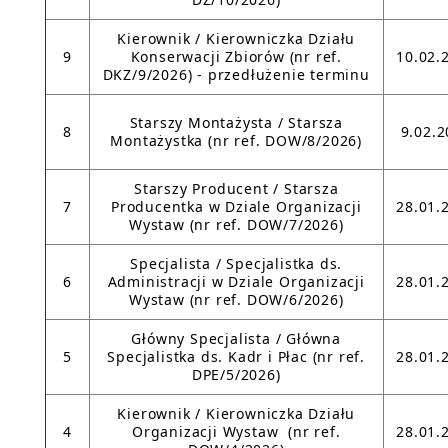
Kierownik / Kierowniczka Działu
9
Konserwacji Zbiorów (nr ref.
10.02.
DKZ/9/2026) - przedłużenie terminu
Starszy Montażysta / Starsza
8
9.02.
Montażystka (nr ref. DOW/8/2026)
Starszy Producent / Starsza
7
Producentka w Dziale Organizacji
28.01.
Wystaw (nr ref. DOW/7/2026)
Specjalista / Specjalistka ds.
6
Administracji w Dziale Organizacji
28.01.
Wystaw (nr ref. DOW/6/2026)
Główny Specjalista / Główna
5
Specjalistka ds. Kadr i Płac (nr ref.
28.01.
DPE/5/2026)
Kierownik / Kierowniczka Działu
4
Organizacji Wystaw (nr ref.
28.01.