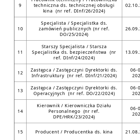
9
techniczna ds. technicznej obsługi
02.10
kina (nr ref. DInf/26/2024)
Specjalista / Specjalistka ds.
10
zamówień publicznych (nr ref.
26.09
DO/25/2024)
Starszy Specjalista / Starsza
11
Specjalistka ds. bezpieczeństwa (nr
13.09
ref. DInf/24/2024)
Zastępca / Zastępczyni Dyrektorki ds.
06-
12
Infrastruktury (nr ref. DInf/21/2024)
20
Zastępca / Zastępczyni Dyrektorki ds.
06-
13
Operacyjnych (nr ref. DO/22/2024)
20
Kierownik / Kierowniczka Działu
06-
14
Personalnego (nr ref.
20
DPE/HRK/23/2024)
15
Producent / Producentka ds. kina
21.08