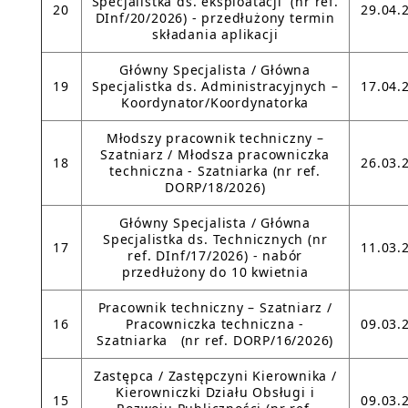
Specjalistka ds. eksploatacji (nr ref.
20
29.04.
DInf/20/2026) - przedłużony termin
składania aplikacji
Główny Specjalista / Główna
19
Specjalistka ds. Administracyjnych –
17.04.
Koordynator/Koordynatorka
Młodszy pracownik techniczny –
Szatniarz / Młodsza pracowniczka
18
26.03.
techniczna - Szatniarka (nr ref.
DORP/18/2026)
Główny Specjalista / Główna
Specjalistka ds. Technicznych (nr
17
11.03.
ref. DInf/17/2026) - nabór
przedłużony do 10 kwietnia
Pracownik techniczny – Szatniarz /
16
Pracowniczka techniczna -
09.03.
Szatniarka (nr ref. DORP/16/2026)
Zastępca / Zastępczyni Kierownika /
Kierowniczki Działu Obsługi i
15
09.03.