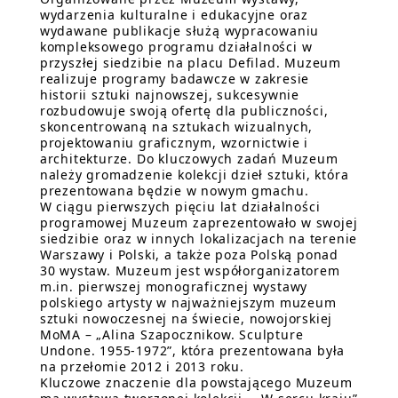
wydarzenia kulturalne i edukacyjne oraz
wydawane publikacje służą wypracowaniu
kompleksowego programu działalności w
przyszłej siedzibie na placu Defilad. Muzeum
realizuje programy badawcze w zakresie
historii sztuki najnowszej, sukcesywnie
rozbudowuje swoją ofertę dla publiczności,
skoncentrowaną na sztukach wizualnych,
projektowaniu graficznym, wzornictwie i
architekturze. Do kluczowych zadań Muzeum
należy gromadzenie kolekcji dzieł sztuki, która
prezentowana będzie w nowym gmachu.
W ciągu pierwszych pięciu lat działalności
programowej Muzeum zaprezentowało w swojej
siedzibie oraz w innych lokalizacjach na terenie
Warszawy i Polski, a także poza Polską ponad
30 wystaw. Muzeum jest współorganizatorem
m.in. pierwszej monograficznej wystawy
polskiego artysty w najważniejszym muzeum
sztuki nowoczesnej na świecie, nowojorskiej
MoMA – „Alina Szapocznikow. Sculpture
Undone. 1955-1972”, która prezentowana była
na przełomie 2012 i 2013 roku.
Kluczowe znaczenie dla powstającego Muzeum