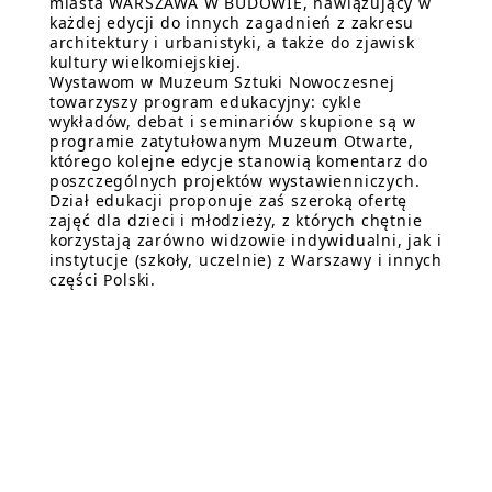
miasta WARSZAWA W BUDOWIE, nawiązujący w
każdej edycji do innych zagadnień z zakresu
architektury i urbanistyki, a także do zjawisk
kultury wielkomiejskiej.
Wystawom w Muzeum Sztuki Nowoczesnej
towarzyszy program edukacyjny: cykle
wykładów, debat i seminariów skupione są w
programie zatytułowanym Muzeum Otwarte,
którego kolejne edycje stanowią komentarz do
poszczególnych projektów wystawienniczych.
Dział edukacji proponuje zaś szeroką ofertę
zajęć dla dzieci i młodzieży, z których chętnie
korzystają zarówno widzowie indywidualni, jak i
instytucje (szkoły, uczelnie) z Warszawy i innych
części Polski.