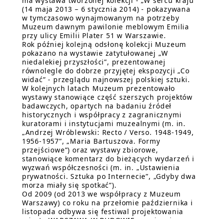
ma wystawa tworzonej kolekcji - „W sercu kraju”
(14 maja 2013 – 6 stycznia 2014) - pokazywana
w tymczasowo wynajmowanym na potrzeby
Muzeum dawnym pawilonie meblowym Emilia
przy ulicy Emilii Plater 51 w Warszawie.
Rok później kolejną odsłonę kolekcji Muzeum
pokazano na wystawie zatytułowanej „W
niedalekiej przyszłości”, prezentowanej
równolegle do dobrze przyjętej ekspozycji „Co
widać” - przeglądu najnowszej polskiej sztuki.
W kolejnych latach Muzeum prezentowało
wystawy stanowiące część szerszych projektów
badawczych, opartych na badaniu źródeł
historycznych i współpracy z zagranicznymi
kuratorami i instytucjami muzealnymi (m. in.
„Andrzej Wróblewski: Recto / Verso. 1948-1949,
1956-1957”, „Maria Bartuszova. Formy
przejściowe”) oraz wystawy zbiorowe,
stanowiące komentarz do bieżących wydarzeń i
wyzwań współczesności (m. in. „Ustawienia
prywatności. Sztuka po Internecie”, „Gdyby dwa
morza miały się spotkać”).
Od 2009 (od 2013 we współpracy z Muzeum
Warszawy) co roku na przełomie października i
listopada odbywa się festiwal projektowania